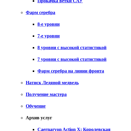
Прокачка ветки САУ
Фарм серебра
8-е уровни
7-е уровни
8 уровни с высокой статистикой
7 уровни с высокой статистикой
Фарм серебра на линии фронта
Натиск Ледяной медведь
Получение мастера
Обучение
Архив услуг
Caernarvon Action X: Королевская