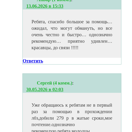
13.06.2026 в 15:33
Ребята, спасибо большое за помощь…
ожидал, что могут обмануть, но все
очень честно и быстро… однозначно
рекомендую… приятно удивлен…
красавцы, до связи !!!!!
Ответить
Сергей (4 комм.)
:
30.05.2026 в 02:03
Уже обращаюсь к ребятам не в первый
раз за помощью в прохождении
лбз,добили 279 р в жатые сроки,мое
почтение.однозначно
рекомендую,ребята молодцы