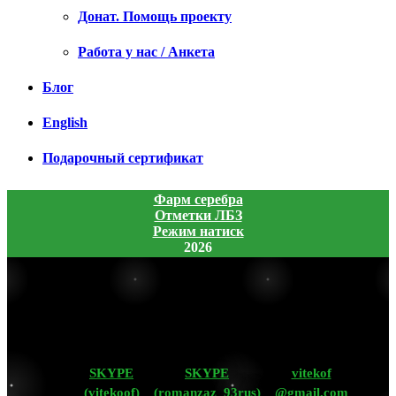
Донат. Помощь проекту
Работа у нас / Анкета
Блог
English
Подарочный сертификат
Фарм серебра
Отметки ЛБЗ
Режим натиск
2026
SKYPE
SKYPE
vitekof
(vitekoof)
(romanzaz_93rus)
@gmail.com