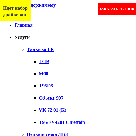
Перейти к содержимому
Идет набор
ЗАКАЗАТЬ ЗВОНОК
Меню
драйверов
Главная
Услуги
Танки за ГК
121B
M60
T95E6
Объект 907
VK 72.01 (K)
T95/FV4201 Chieftain
Первый сезон ЛБЗ