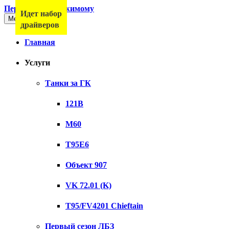
Перейти к содержимому
Идет набор
Меню
драйверов
Главная
Услуги
Танки за ГК
121B
M60
T95E6
Объект 907
VK 72.01 (K)
T95/FV4201 Chieftain
Первый сезон ЛБЗ