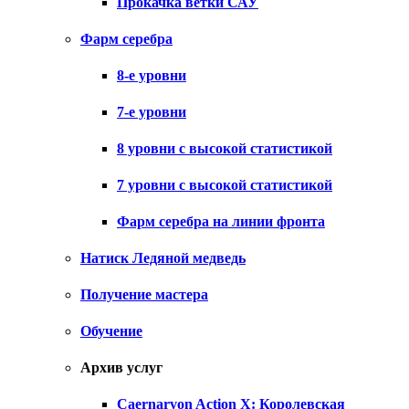
Прокачка ветки САУ
Фарм серебра
8-е уровни
7-е уровни
8 уровни с высокой статистикой
7 уровни с высокой статистикой
Фарм серебра на линии фронта
Натиск Ледяной медведь
Получение мастера
Обучение
Архив услуг
Caernarvon Action X: Королевская