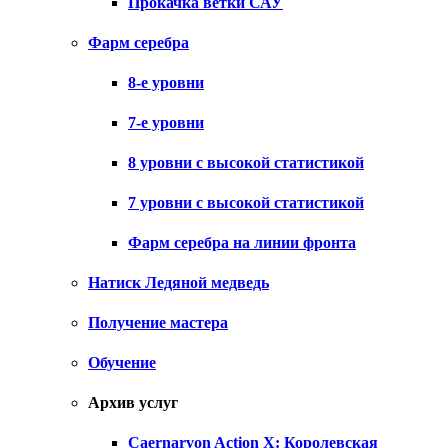
Прокачка ветки САУ
Фарм серебра
8-е уровни
7-е уровни
8 уровни с высокой статистикой
7 уровни с высокой статистикой
Фарм серебра на линии фронта
Натиск Ледяной медведь
Получение мастера
Обучение
Архив услуг
Caernarvon Action X: Королевская