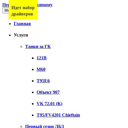
Перейти к содержимому
Идет набор
Меню
драйверов
Главная
Услуги
Танки за ГК
121B
M60
T95E6
Объект 907
VK 72.01 (K)
T95/FV4201 Chieftain
Первый сезон ЛБЗ