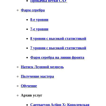
Прокачка ветки САУ
Фарм серебра
8-е уровни
7-е уровни
8 уровни с высокой статистикой
7 уровни с высокой статистикой
Фарм серебра на линии фронта
Натиск Ледяной медведь
Получение мастера
Обучение
Архив услуг
Caernarvon Action X: Королевская