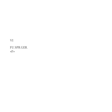
VI
FU.SPR.GER.
«F»