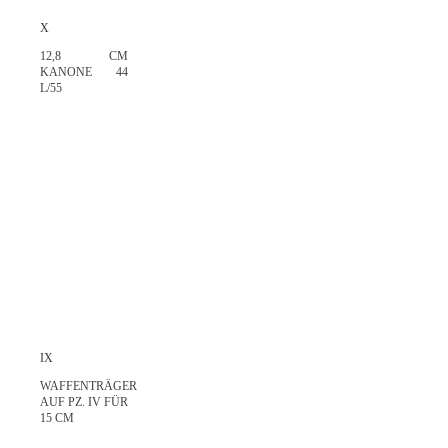
X
12,8 CM
KANONE 44
L/55
IX
WAFFENTRÄGER
AUF PZ. IV FÜR
15 CM