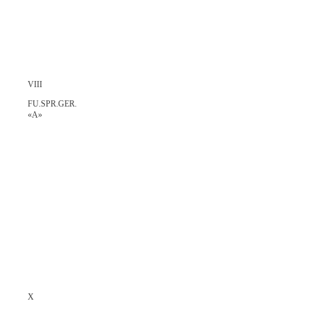
VIII
FU.SPR.GER.
«A»
X