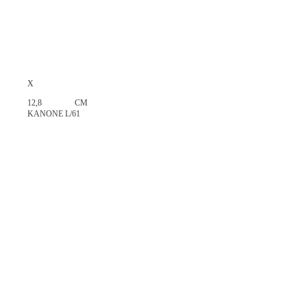
X
12,8 CM
KANONE L/61