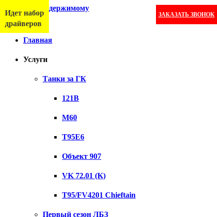
Перейти к содержимому
Идет набор
ЗАКАЗАТЬ ЗВОНОК
Меню
драйверов
Главная
Услуги
Танки за ГК
121B
M60
T95E6
Объект 907
VK 72.01 (K)
T95/FV4201 Chieftain
Первый сезон ЛБЗ