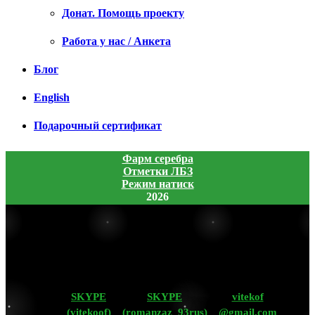
Донат. Помощь проекту
Работа у нас / Анкета
Блог
English
Подарочный сертификат
Фарм серебра
Отметки ЛБЗ
Режим натиск
2026
SKYPE
SKYPE
vitekof
(vitekoof)
(romanzaz_93rus)
@gmail.com