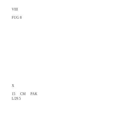
VIII
FUG 8
X
15 CM PAK
L/29.5