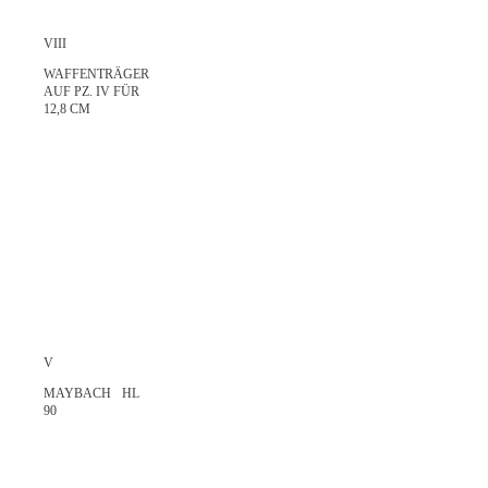
VIII
WAFFENTRÄGER
AUF PZ. IV FÜR
12,8 CM
V
MAYBACH HL
90