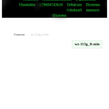
Vkontakte
+79604743634
Telegram
Помощь
(vitekoof)
проекту
Отзывы
Главная
wz-113g_ft-min
wz-113g_ft-min