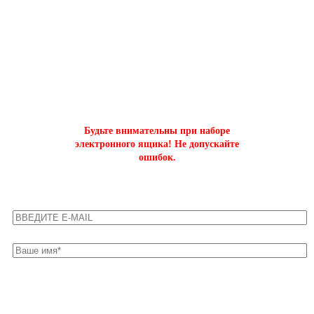
ОФОРМИТЬ БЫСТРЫЙ ЗАКАЗ
на буст аккаунтов world of tanks
Будьте внимательны при наборе
электронного ящика! Не допускайте
ошибок.
Оставьте свои контакты для быстрой связи