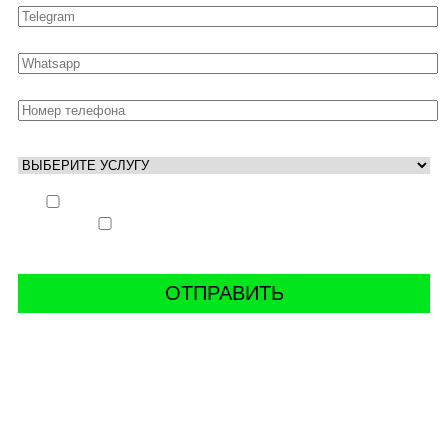
Выполнить заказ вне очереди (+ 25% к стоимости
заказа)
Аккаунт свободен только ночью (+ 40% к
стоимости заказа)
СВЯЖИТЬ С НАМИ В СОЦСЕТЯХ
буст аккаунтов world of tanks