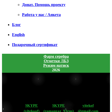
Донат. Помощь проекту
Работа у нас / Анкета
Блог
English
Подарочный сертификат
Фарм серебра
Отметки ЛБЗ
Режим натиск
2026
SKYPE
SKYPE
vitekof
(vitekoof)
(romanzaz_93rus)
@gmail.com