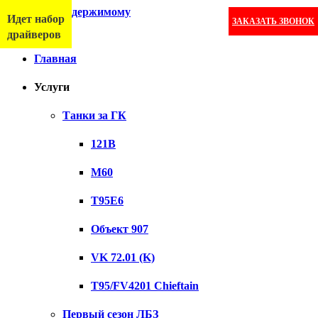
Перейти к содержимому
Идет набор
ЗАКАЗАТЬ ЗВОНОК
Меню
драйверов
Главная
Услуги
Танки за ГК
121B
M60
T95E6
Объект 907
VK 72.01 (K)
T95/FV4201 Chieftain
Первый сезон ЛБЗ