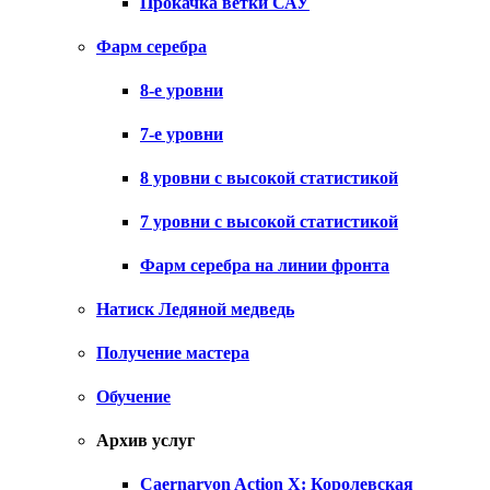
Прокачка ветки САУ
Фарм серебра
8-е уровни
7-е уровни
8 уровни с высокой статистикой
7 уровни с высокой статистикой
Фарм серебра на линии фронта
Натиск Ледяной медведь
Получение мастера
Обучение
Архив услуг
Caernarvon Action X: Королевская