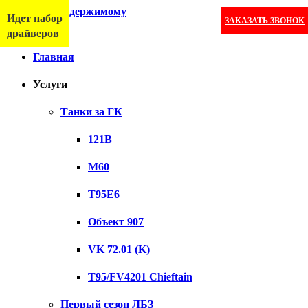
Перейти к содержимому
Идет набор
ЗАКАЗАТЬ ЗВОНОК
Меню
драйверов
Главная
Услуги
Танки за ГК
121B
M60
T95E6
Объект 907
VK 72.01 (K)
T95/FV4201 Chieftain
Первый сезон ЛБЗ