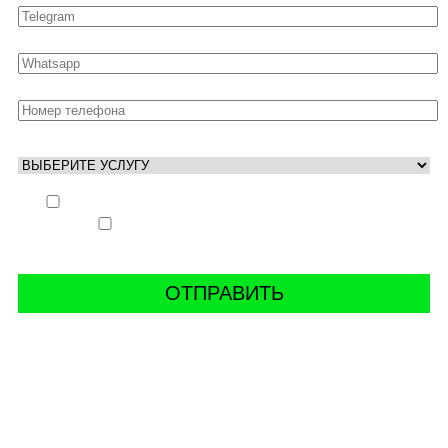
Выполнить заказ вне очереди (+ 25% к стоимости
заказа)
Аккаунт свободен только ночью (+ 40% к
стоимости заказа)
СВЯЖИТЬ С НАМИ В СОЦСЕТЯХ
буст аккаунтов world of tanks