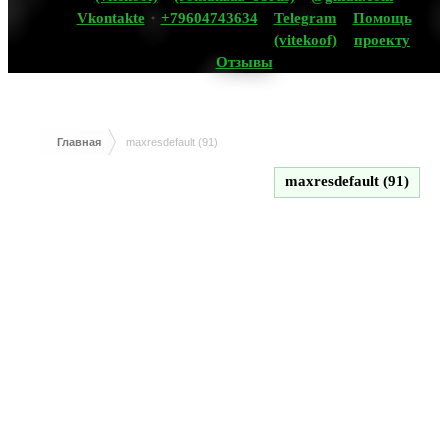
Vkontakte
+79604743634
Telegram
Помощь
(vitekoof)
проекту
Отзывы
Главная
maxresdefault (91)
maxresdefault (91)