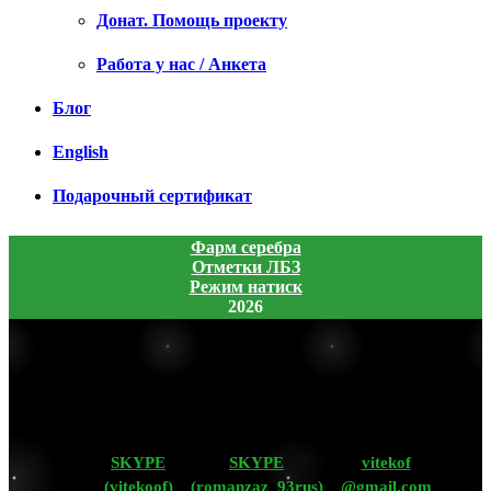
Донат. Помощь проекту
Работа у нас / Анкета
Блог
English
Подарочный сертификат
Фарм серебра
Отметки ЛБЗ
Режим натиск
2026
SKYPE
SKYPE
vitekof
(vitekoof)
(romanzaz_93rus)
@gmail.com