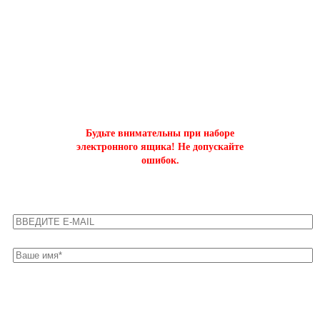
ОФОРМИТЬ БЫСТРЫЙ ЗАКАЗ
на буст аккаунтов world of tanks
Будьте внимательны при наборе
электронного ящика! Не допускайте
ошибок.
Оставьте свои контакты для быстрой связи