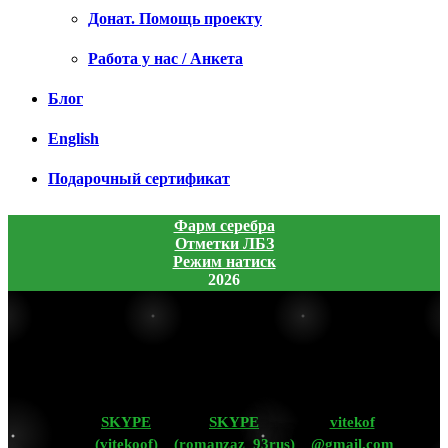
Донат. Помощь проекту
Работа у нас / Анкета
Блог
English
Подарочный сертификат
Фарм серебра
Отметки ЛБЗ
Режим натиск
2026
SKYPE
SKYPE
vitekof
(vitekoof)
(romanzaz_93rus)
@gmail.com