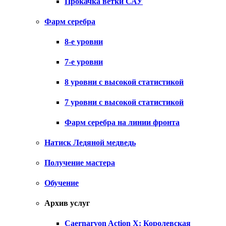
Прокачка ветки САУ
Фарм серебра
8-е уровни
7-е уровни
8 уровни с высокой статистикой
7 уровни с высокой статистикой
Фарм серебра на линии фронта
Натиск Ледяной медведь
Получение мастера
Обучение
Архив услуг
Caernarvon Action X: Королевская