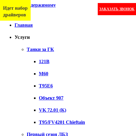
Перейти к содержимому
Идет набор
ЗАКАЗАТЬ ЗВОНОК
Меню
драйверов
Главная
Услуги
Танки за ГК
121B
M60
T95E6
Объект 907
VK 72.01 (K)
T95/FV4201 Chieftain
Первый сезон ЛБЗ