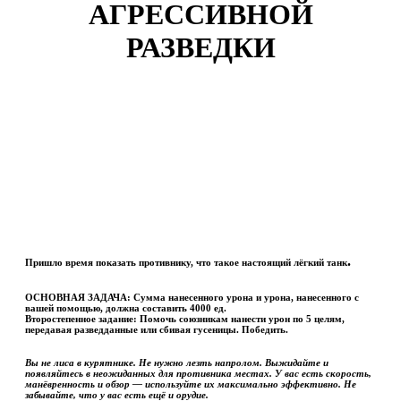
АГРЕССИВНОЙ
РАЗВЕДКИ
.
Пришло время показать противнику, что такое настоящий лёгкий танк
ОСНОВНАЯ ЗАДАЧА:
Сумма нанесенного урона и урона, нанесенного с
вашей помощью, должна составить 4000 ед.
Второстепенное задание:
Помочь союзникам нанести урон по 5 целям,
передавая разведданные или сбивая гусеницы. Победить.
Вы не лиса в курятнике. Не нужно лезть напролом. Выжидайте и
появляйтесь в неожиданных для противника местах. У вас есть скорость,
манёвренность и обзор — используйте их максимально эффективно. Не
забывайте, что у вас есть ещё и орудие.