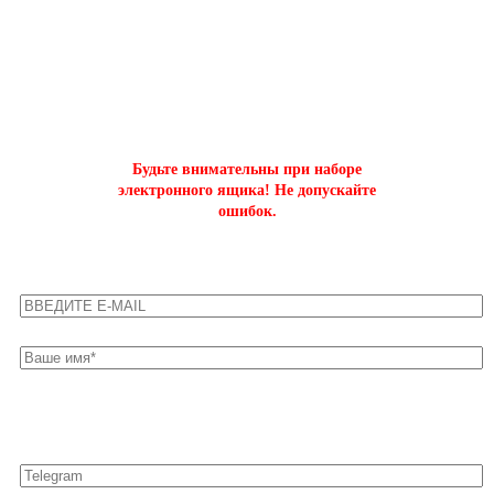
ОФОРМИТЬ БЫСТРЫЙ ЗАКАЗ
на буст аккаунтов world of tanks
Будьте внимательны при наборе
электронного ящика! Не допускайте
ошибок.
Оставьте свои контакты для быстрой связи