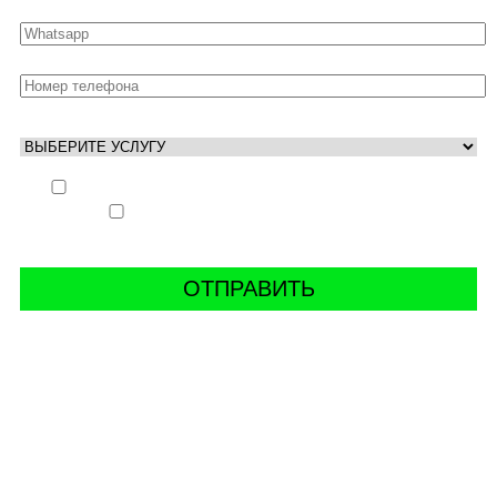
Выполнить заказ вне очереди (+ 25% к стоимости
заказа)
Аккаунт свободен только ночью (+ 40% к
стоимости заказа)
СВЯЖИТЬ С НАМИ В СОЦСЕТЯХ
буст аккаунтов world of tanks