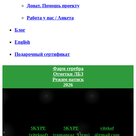
Донат. Помощь проекту
Работа у нас / Анкета
Блог
English
Подарочный сертификат
Фарм серебра
Отметки ЛБЗ
Режим натиск
2026
SKYPE
SKYPE
vitekof
(vitekoof)
(romanzaz_93rus)
@gmail.com