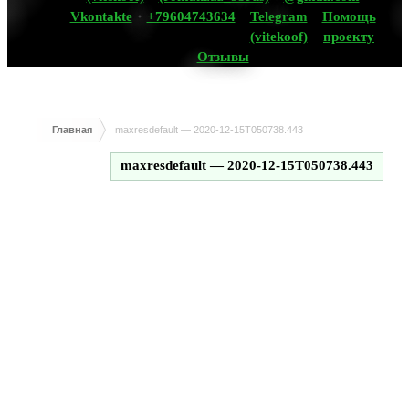
Vkontakte
+79604743634
Telegram
Помощь
(vitekoof)
проекту
Отзывы
Главная
maxresdefault — 2020-12-15T050738.443
maxresdefault — 2020-12-15T050738.443