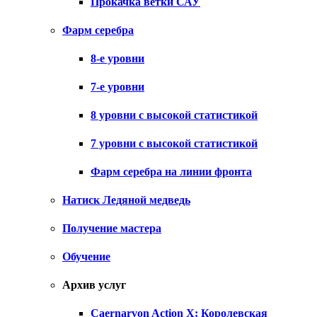
Прокачка ветки САУ
Фарм серебра
8-е уровни
7-е уровни
8 уровни с высокой статистикой
7 уровни с высокой статистикой
Фарм серебра на линии фронта
Натиск Ледяной медведь
Получение мастера
Обучение
Архив услуг
Caernarvon Action X: Королевская