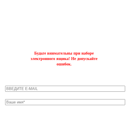
ОФОРМИТЬ БЫСТРЫЙ ЗАКАЗ
на буст аккаунтов world of tanks
Будьте внимательны при наборе
электронного ящика! Не допускайте
ошибок.
Оставьте свои контакты для быстрой связи