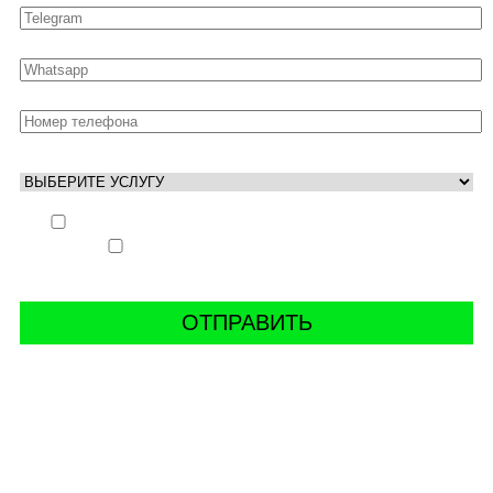
Выполнить заказ вне очереди (+ 25% к стоимости
заказа)
Аккаунт свободен только ночью (+ 40% к
стоимости заказа)
СВЯЖИТЬ С НАМИ В СОЦСЕТЯХ
буст аккаунтов world of tanks