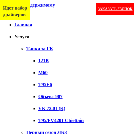
Перейти к содержимому
Идет набор
ЗАКАЗАТЬ ЗВОНОК
Меню
драйверов
Главная
Услуги
Танки за ГК
121B
M60
T95E6
Объект 907
VK 72.01 (K)
T95/FV4201 Chieftain
Первый сезон ЛБЗ