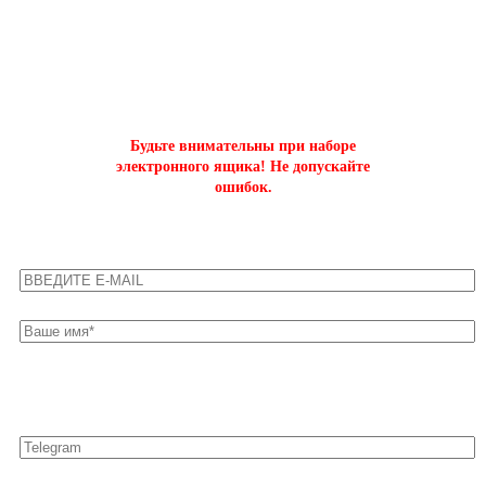
ОФОРМИТЬ БЫСТРЫЙ ЗАКАЗ
на буст аккаунтов world of tanks
Будьте внимательны при наборе
электронного ящика! Не допускайте
ошибок.
Оставьте свои контакты для быстрой связи