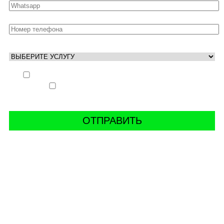
Выполнить заказ вне очереди (+ 25% к стоимости
заказа)
Аккаунт свободен только ночью (+ 40% к
стоимости заказа)
СВЯЖИТЬ С НАМИ В СОЦСЕТЯХ
буст аккаунтов world of tanks