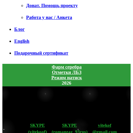
Донат. Помощь проекту
Работа у нас / Анкета
Блог
English
Подарочный сертификат
Фарм серебра
Отметки ЛБЗ
Режим натиск
2026
SKYPE
SKYPE
vitekof
(vitekoof)
(romanzaz_93rus)
@gmail.com