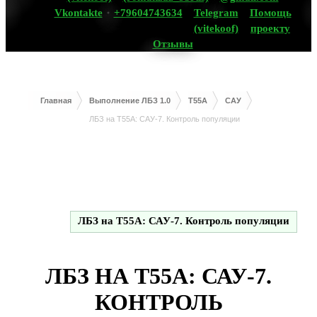
Vkontakte
+79604743634
Telegram
Помощь
(vitekoof)
проекту
Отзывы
Главная
Выполнение ЛБЗ 1.0
T55A
САУ
ЛБЗ на Т55А: САУ-7. Контроль популяции
ЛБЗ на Т55А: САУ-7. Контроль популяции
ЛБЗ НА Т55А: САУ-7.
КОНТРОЛЬ