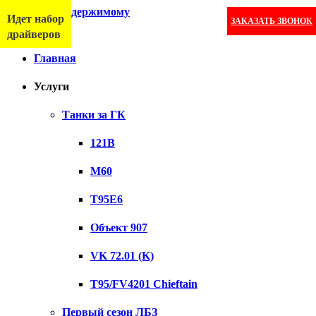
Перейти к содержимому
Идет набор
ЗАКАЗАТЬ ЗВОНОК
Меню
драйверов
Главная
Услуги
Танки за ГК
121B
M60
T95E6
Объект 907
VK 72.01 (K)
T95/FV4201 Chieftain
Первый сезон ЛБЗ