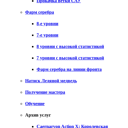
Прокачка ветки САУ
Фарм серебра
8-е уровни
7-е уровни
8 уровни с высокой статистикой
7 уровни с высокой статистикой
Фарм серебра на линии фронта
Натиск Ледяной медведь
Получение мастера
Обучение
Архив услуг
Caernarvon Action X: Королевская