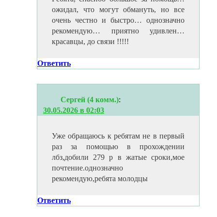
ожидал, что могут обмануть, но все
очень честно и быстро… однозначно
рекомендую… приятно удивлен…
красавцы, до связи !!!!!
Ответить
Сергей (4 комм.)
:
30.05.2026 в 02:03
Уже обращаюсь к ребятам не в первый
раз за помощью в прохождении
лбз,добили 279 р в жатые сроки,мое
почтение.однозначно
рекомендую,ребята молодцы
Ответить