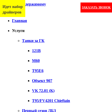
Перейти к содержимому
Идет набор
ЗАКАЗАТЬ ЗВОНОК
Меню
драйверов
Главная
Услуги
Танки за ГК
121B
M60
T95E6
Объект 907
VK 72.01 (K)
T95/FV4201 Chieftain
Первый сезон ЛБЗ