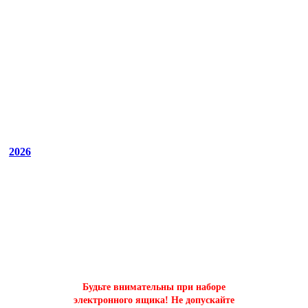
2026
ОФОРМИТЬ БЫСТРЫЙ ЗАКАЗ
на буст аккаунтов world of tanks
Будьте внимательны при наборе
электронного ящика! Не допускайте