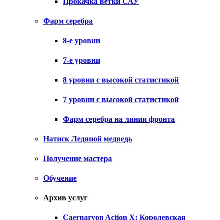
Прокачка ветки САУ
Фарм серебра
8-е уровни
7-е уровни
8 уровни с высокой статистикой
7 уровни с высокой статистикой
Фарм серебра на линии фронта
Натиск Ледяной медведь
Получение мастера
Обучение
Архив услуг
Caernarvon Action X: Королевская