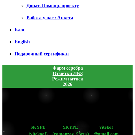
Донат. Помощь проекту
Работа у нас / Анкета
Блог
English
Подарочный сертификат
Фарм серебра
Отметки ЛБЗ
Режим натиск
2026
SKYPE
SKYPE
vitekof
(vitekoof)
(romanzaz_93rus)
@gmail.com