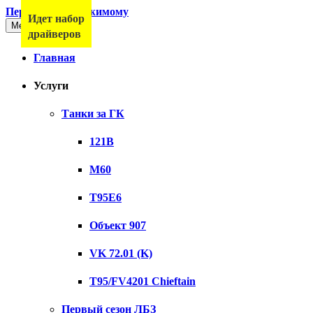
Перейти к содержимому
Идет набор
Меню
драйверов
Главная
Услуги
Танки за ГК
121B
M60
T95E6
Объект 907
VK 72.01 (K)
T95/FV4201 Chieftain
Первый сезон ЛБЗ