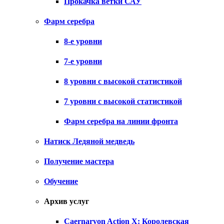
Прокачка ветки САУ
Фарм серебра
8-е уровни
7-е уровни
8 уровни с высокой статистикой
7 уровни с высокой статистикой
Фарм серебра на линии фронта
Натиск Ледяной медведь
Получение мастера
Обучение
Архив услуг
Caernarvon Action X: Королевская