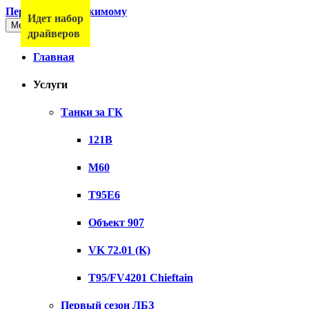
Перейти к содержимому
Идет набор
Меню
драйверов
Главная
Услуги
Танки за ГК
121B
M60
T95E6
Объект 907
VK 72.01 (K)
T95/FV4201 Chieftain
Первый сезон ЛБЗ