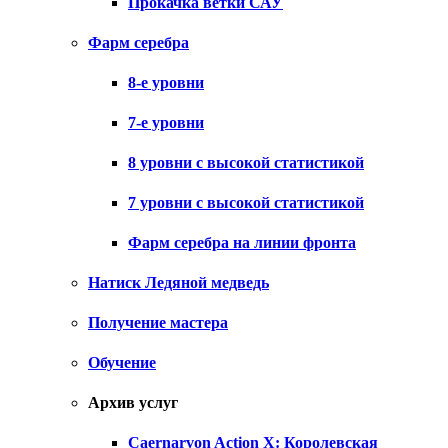
Прокачка ветки САУ
Фарм серебра
8-е уровни
7-е уровни
8 уровни с высокой статистикой
7 уровни с высокой статистикой
Фарм серебра на линии фронта
Натиск Ледяной медведь
Получение мастера
Обучение
Архив услуг
Caernarvon Action X: Королевская