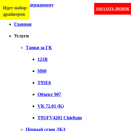
Перейти к содержимому
Идет набор
ЗАКАЗАТЬ ЗВОНОК
Меню
драйверов
Главная
Услуги
Танки за ГК
121B
M60
T95E6
Объект 907
VK 72.01 (K)
T95/FV4201 Chieftain
Первый сезон ЛБЗ