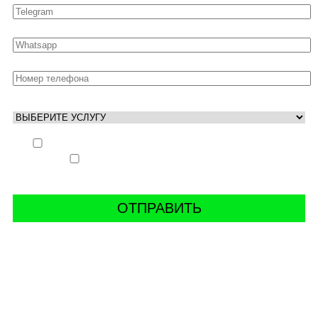
Выполнить заказ вне очереди (+ 25% к стоимости
заказа)
Аккаунт свободен только ночью (+ 40% к
стоимости заказа)
СВЯЖИТЬ С НАМИ В СОЦСЕТЯХ
буст аккаунтов world of tanks