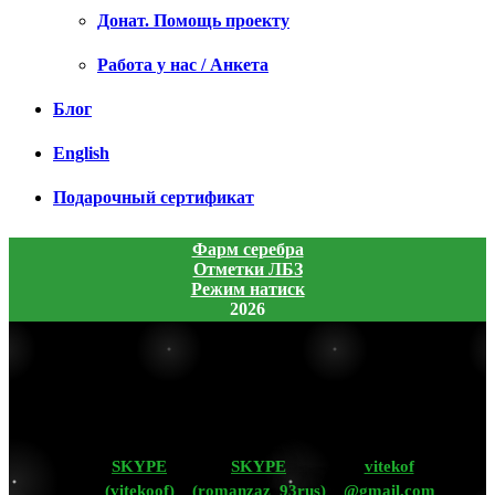
Донат. Помощь проекту
Работа у нас / Анкета
Блог
English
Подарочный сертификат
Фарм серебра
Отметки ЛБЗ
Режим натиск
2026
SKYPE
SKYPE
vitekof
(vitekoof)
(romanzaz_93rus)
@gmail.com