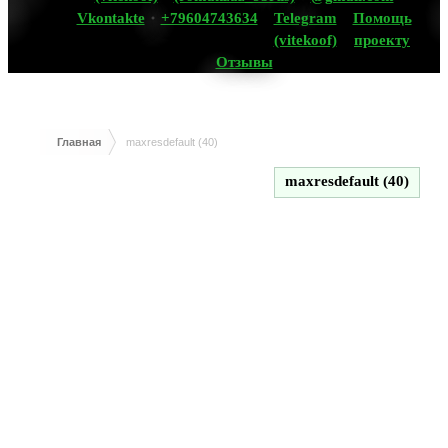
Vkontakte
+79604743634
Telegram
Помощь
(vitekoof)
проекту
Отзывы
Главная
maxresdefault (40)
maxresdefault (40)