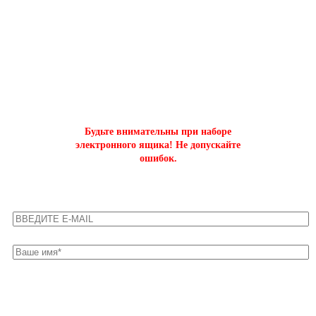
ОФОРМИТЬ БЫСТРЫЙ ЗАКАЗ
на буст аккаунтов world of tanks
Будьте внимательны при наборе
электронного ящика! Не допускайте
ошибок.
Оставьте свои контакты для быстрой связи