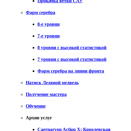
Прокачка ветки САУ
Фарм серебра
8-е уровни
7-е уровни
8 уровни с высокой статистикой
7 уровни с высокой статистикой
Фарм серебра на линии фронта
Натиск Ледяной медведь
Получение мастера
Обучение
Архив услуг
Caernarvon Action X: Королевская