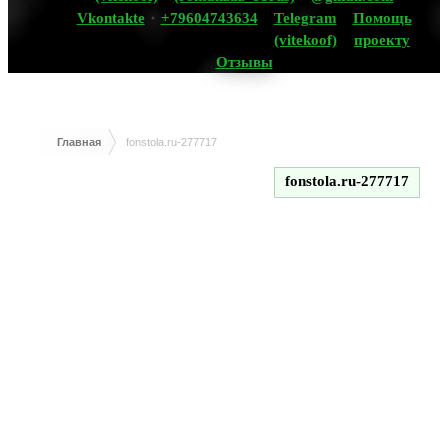
Vkontakte
+79604743634
Telegram
Помощь
(vitekoof)
проекту
Отзывы
Главная
fonstola.ru-277717
fonstola.ru-277717