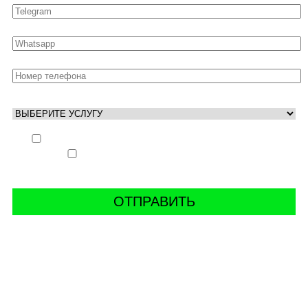
Выполнить заказ вне очереди (+ 25% к стоимости
заказа)
Аккаунт свободен только ночью (+ 40% к
стоимости заказа)
СВЯЖИТЬ С НАМИ В СОЦСЕТЯХ
буст аккаунтов world of tanks