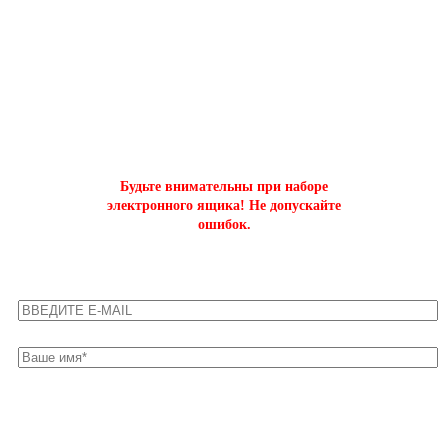
ОФОРМИТЬ БЫСТРЫЙ ЗАКАЗ
на буст аккаунтов world of tanks
Будьте внимательны при наборе
электронного ящика! Не допускайте
ошибок.
Оставьте свои контакты для быстрой связи