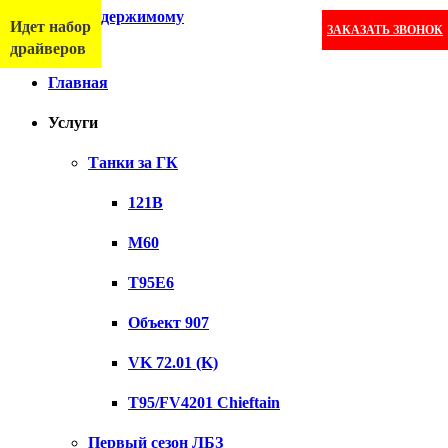
Перейти к содержимому
Идет набор
ЗАКАЗАТЬ ЗВОНОК
Меню
драйверов
Главная
Услуги
Танки за ГК
121B
M60
T95E6
Объект 907
VK 72.01 (K)
T95/FV4201 Chieftain
Первый сезон ЛБЗ