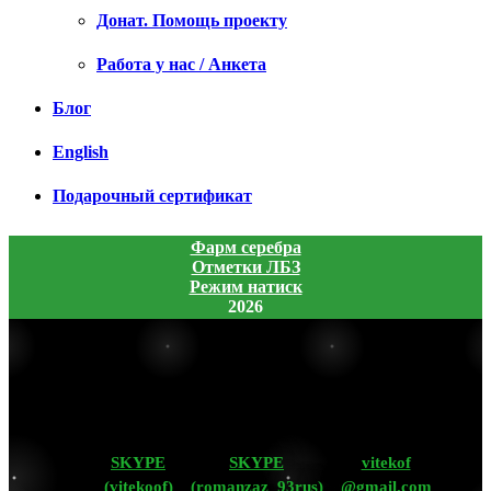
Донат. Помощь проекту
Работа у нас / Анкета
Блог
English
Подарочный сертификат
Фарм серебра
Отметки ЛБЗ
Режим натиск
2026
SKYPE
SKYPE
vitekof
(vitekoof)
(romanzaz_93rus)
@gmail.com