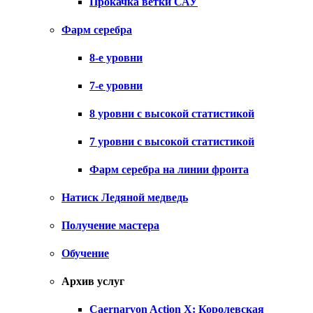
Прокачка ветки САУ
Фарм серебра
8-е уровни
7-е уровни
8 уровни с высокой статистикой
7 уровни с высокой статистикой
Фарм серебра на линии фронта
Натиск Ледяной медведь
Получение мастера
Обучение
Архив услуг
Caernarvon Action X: Королевская