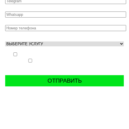
Выполнить заказ вне очереди (+ 25% к стоимости
заказа)
Аккаунт свободен только ночью (+ 40% к
стоимости заказа)
СВЯЖИТЬ С НАМИ В СОЦСЕТЯХ
буст аккаунтов world of tanks