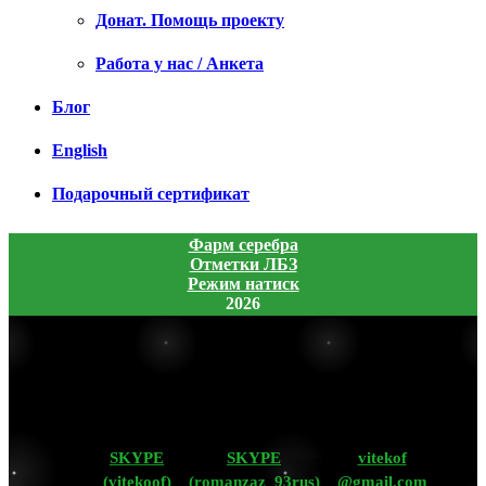
Донат. Помощь проекту
Работа у нас / Анкета
Блог
English
Подарочный сертификат
Фарм серебра
Отметки ЛБЗ
Режим натиск
2026
SKYPE
SKYPE
vitekof
(vitekoof)
(romanzaz_93rus)
@gmail.com