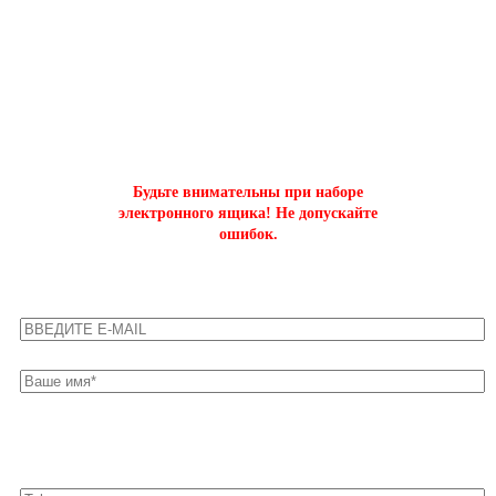
ОФОРМИТЬ БЫСТРЫЙ ЗАКАЗ
на буст аккаунтов world of tanks
Будьте внимательны при наборе
электронного ящика! Не допускайте
ошибок.
Оставьте свои контакты для быстрой связи