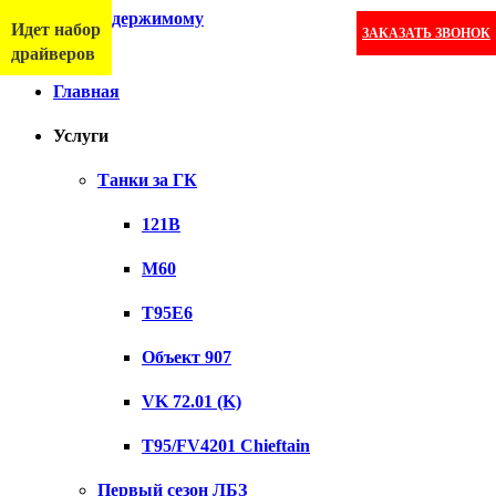
Перейти к содержимому
Идет набор
ЗАКАЗАТЬ ЗВОНОК
Меню
драйверов
Главная
Услуги
Танки за ГК
121B
M60
T95E6
Объект 907
VK 72.01 (K)
T95/FV4201 Chieftain
Первый сезон ЛБЗ