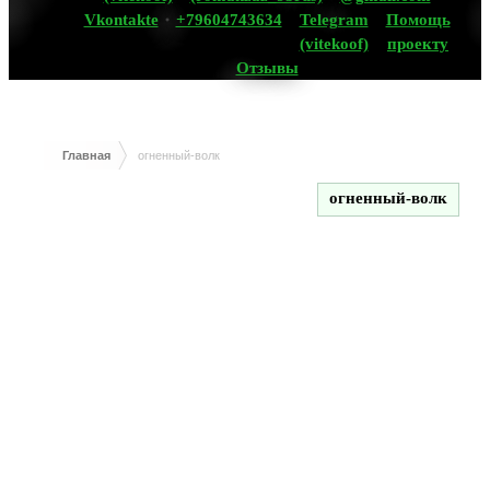
Vkontakte
+79604743634
Telegram
Помощь
(vitekoof)
проекту
Отзывы
Главная
огненный-волк
огненный-волк