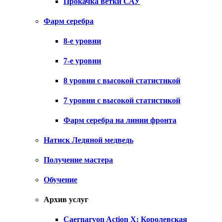
Прокачка ветки САУ
Фарм серебра
8-е уровни
7-е уровни
8 уровни с высокой статистикой
7 уровни с высокой статистикой
Фарм серебра на линии фронта
Натиск Ледяной медведь
Получение мастера
Обучение
Архив услуг
Caernarvon Action X: Королевская