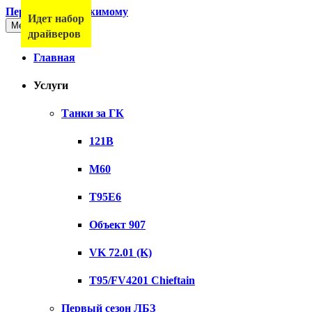
Перейти к содержимому
Идет набор
Меню
драйверов
Главная
Услуги
Танки за ГК
121B
M60
T95E6
Объект 907
VK 72.01 (K)
T95/FV4201 Chieftain
Первый сезон ЛБЗ