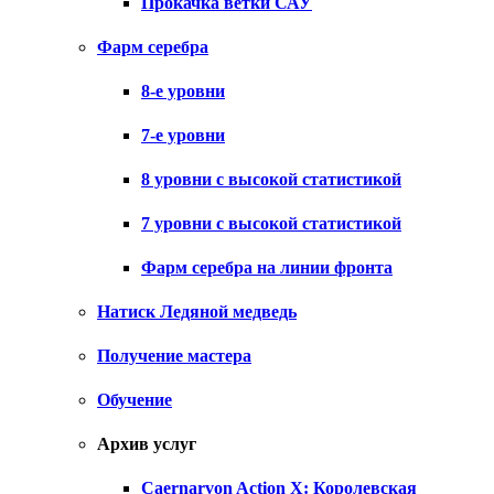
Прокачка ветки САУ
Фарм серебра
8-е уровни
7-е уровни
8 уровни с высокой статистикой
7 уровни с высокой статистикой
Фарм серебра на линии фронта
Натиск Ледяной медведь
Получение мастера
Обучение
Архив услуг
Caernarvon Action X: Королевская