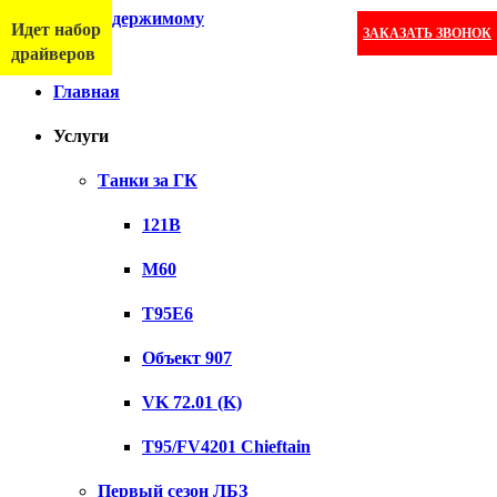
Перейти к содержимому
Идет набор
ЗАКАЗАТЬ ЗВОНОК
Меню
драйверов
Главная
Услуги
Танки за ГК
121B
M60
T95E6
Объект 907
VK 72.01 (K)
T95/FV4201 Chieftain
Первый сезон ЛБЗ