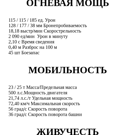
ОГНЕВАЯ МОЩЬ
115
/
115
/
185
ед.
Урон
128
/
177
/
38
мм
Бронепробиваемость
18,18
выстр/мин
Скорострельность
2 090
ед/мин
Урон в минуту
2,10
с
Время сведения
0,40
м
Разброс на 100 м
45
шт
Боезапас
МОБИЛЬНОСТЬ
23
/
25
т
Масса/Предельная масса
500
л.с.
Мощность двигателя
21,74
л.с./т
Удельная мощность
72,40
км/ч
Максимальная скорость
56
град/с
Скорость поворота
36
град/с
Скорость поворота башни
ЖИВУЧЕСТЬ