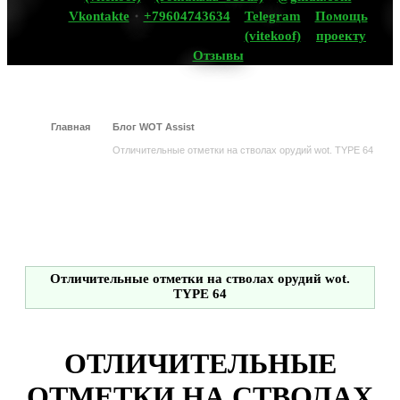
Vkontakte
+79604743634
Telegram
Помощь
(vitekoof)
проекту
Отзывы
Главная
Блог WOT Assist
Отличительные отметки на стволах орудий wot. TYPE 64
Отличительные отметки на стволах орудий wot.
TYPE 64
ОТЛИЧИТЕЛЬНЫЕ
ОТМЕТКИ НА СТВОЛАХ