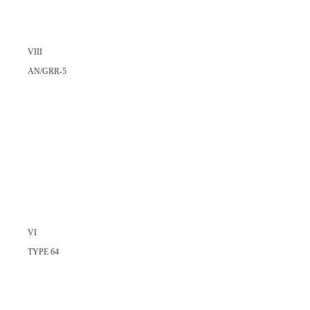
VIII
AN/GRR-5
VI
TYPE 64