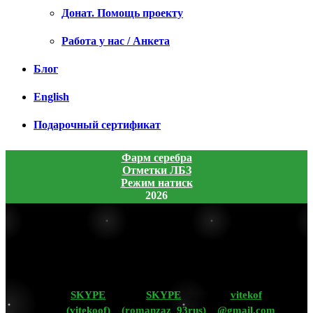
Донат. Помощь проекту
Работа у нас / Анкета
Блог
English
Подарочный сертификат
Фарм серебра
Отметки ЛБЗ
Режим натиск
2026
SKYPE
SKYPE
vitekof
(vitekoof)
(romanzaz_93rus)
@gmail.com