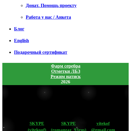
Донат. Помощь проекту
Работа у нас / Анкета
Блог
English
Подарочный сертификат
Фарм серебра
Отметки ЛБЗ
Режим натиск
2026
SKYPE
SKYPE
vitekof
(vitekoof)
(romanzaz_93rus)
@gmail.com