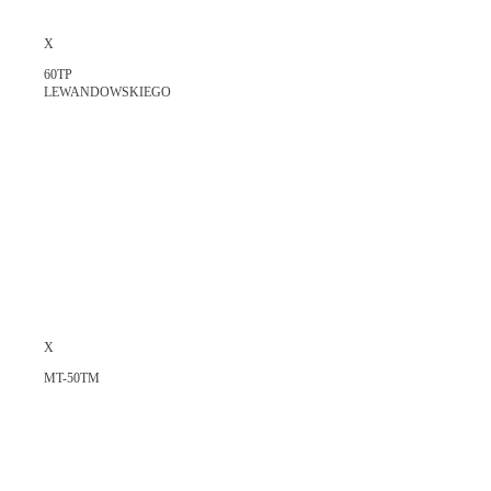
X
60TP
LEWANDOWSKIEGO
X
MT-50TM