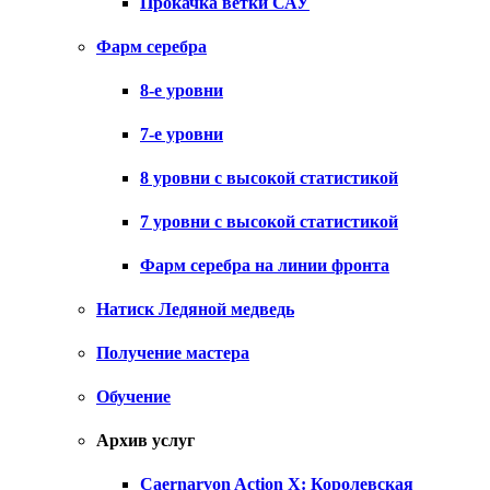
Прокачка ветки САУ
Фарм серебра
8-е уровни
7-е уровни
8 уровни с высокой статистикой
7 уровни с высокой статистикой
Фарм серебра на линии фронта
Натиск Ледяной медведь
Получение мастера
Обучение
Архив услуг
Caernarvon Action X: Королевская