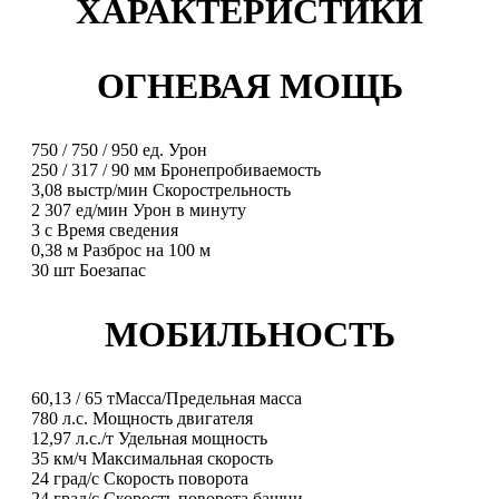
ХАРАКТЕРИСТИКИ
ОГНЕВАЯ МОЩЬ
750
/
750
/
950
ед.
Урон
250
/
317
/
90
мм
Бронепробиваемость
3,08
выстр/мин
Скорострельность
2 307
ед/мин
Урон в минуту
3
с
Время сведения
0,38
м
Разброс на 100 м
30
шт
Боезапас
МОБИЛЬНОСТЬ
60,13
/
65
т
Масса/Предельная масса
780
л.с.
Мощность двигателя
12,97
л.с./т
Удельная мощность
35
км/ч
Максимальная скорость
24
град/с
Скорость поворота
24
град/с
Скорость поворота башни