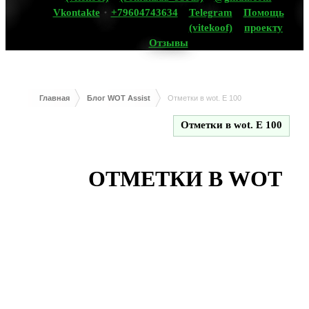
Vkontakte
+79604743634
Telegram
Помощь
(vitekoof)
проекту
Отзывы
Главная
Блог WOT Assist
Отметки в wot. E 100
Отметки в wot. E 100
ОТМЕТКИ В WOT