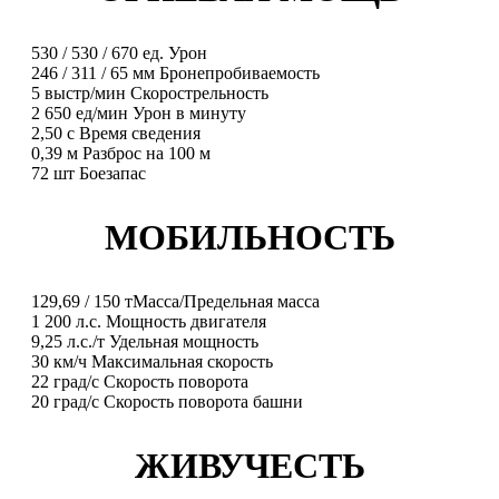
530
/
530
/
670
ед.
Урон
246
/
311
/
65
мм
Бронепробиваемость
5
выстр/мин
Скорострельность
2 650
ед/мин
Урон в минуту
2,50
с
Время сведения
0,39
м
Разброс на 100 м
72
шт
Боезапас
МОБИЛЬНОСТЬ
129,69
/
150
т
Масса/Предельная масса
1 200
л.с.
Мощность двигателя
9,25
л.с./т
Удельная мощность
30
км/ч
Максимальная скорость
22
град/с
Скорость поворота
20
град/с
Скорость поворота башни
ЖИВУЧЕСТЬ