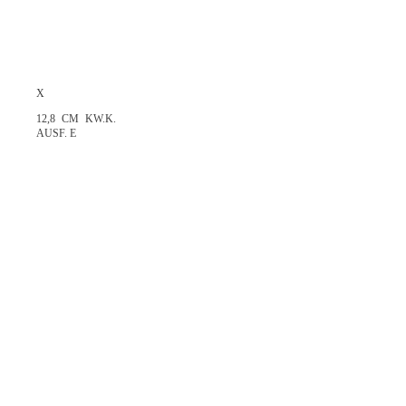
X
12,8 CM KW.K.
AUSF. E