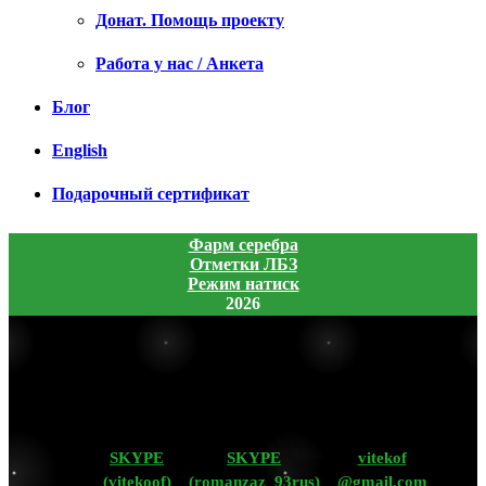
Донат. Помощь проекту
Работа у нас / Анкета
Блог
English
Подарочный сертификат
Фарм серебра
Отметки ЛБЗ
Режим натиск
2026
SKYPE
SKYPE
vitekof
(vitekoof)
(romanzaz_93rus)
@gmail.com