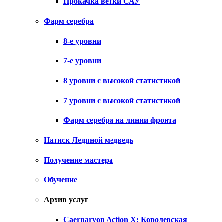
Прокачка ветки САУ
Фарм серебра
8-е уровни
7-е уровни
8 уровни с высокой статистикой
7 уровни с высокой статистикой
Фарм серебра на линии фронта
Натиск Ледяной медведь
Получение мастера
Обучение
Архив услуг
Caernarvon Action X: Королевская