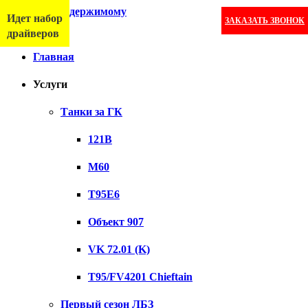
Перейти к содержимому
Идет набор
ЗАКАЗАТЬ ЗВОНОК
Меню
драйверов
Главная
Услуги
Танки за ГК
121B
M60
T95E6
Объект 907
VK 72.01 (K)
T95/FV4201 Chieftain
Первый сезон ЛБЗ