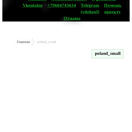
Vkontakte
+79604743634
Telegram
Помощь
(vitekoof)
проекту
Отзывы
Главная
poland_small
poland_small