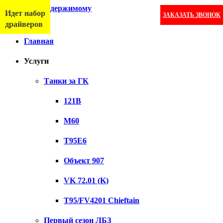
Перейти к содержимому
Идет набор
ЗАКАЗАТЬ ЗВОНОК
Меню
драйверов
Главная
Услуги
Танки за ГК
121B
M60
T95E6
Объект 907
VK 72.01 (K)
T95/FV4201 Chieftain
Первый сезон ЛБЗ