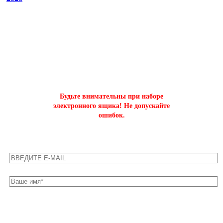
ОФОРМИТЬ БЫСТРЫЙ ЗАКАЗ
на буст аккаунтов world of tanks
Будьте внимательны при наборе
электронного ящика! Не допускайте
ошибок.
Оставьте свои контакты для быстрой связи