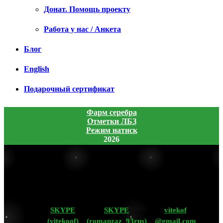
Донат. Помощь проекту
Работа у нас / Анкета
Блог
English
Подарочный сертификат
Фарм серебра
Отметки ЛБЗ
Режим натиск
2026
SKYPE
SKYPE
vitekof
(vitekoof)
(romanzaz_93rus)
@gmail.com