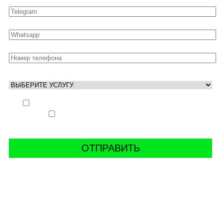
Выполнить заказ вне очереди (+ 25% к стоимости
заказа)
Аккаунт свободен только ночью (+ 40% к
стоимости заказа)
СВЯЖИТЬ С НАМИ В СОЦСЕТЯХ
буст аккаунтов world of tanks