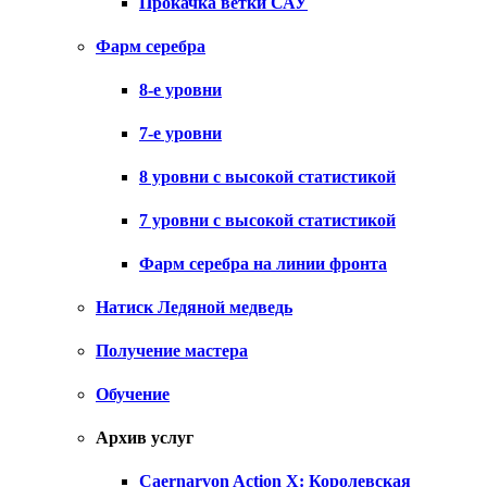
Прокачка ветки САУ
Фарм серебра
8-е уровни
7-е уровни
8 уровни с высокой статистикой
7 уровни с высокой статистикой
Фарм серебра на линии фронта
Натиск Ледяной медведь
Получение мастера
Обучение
Архив услуг
Caernarvon Action X: Королевская