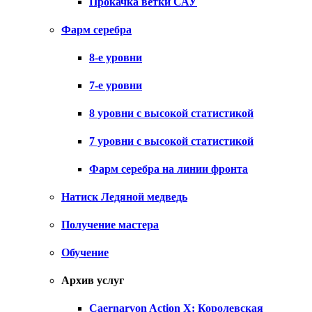
Прокачка ветки САУ
Фарм серебра
8-е уровни
7-е уровни
8 уровни с высокой статистикой
7 уровни с высокой статистикой
Фарм серебра на линии фронта
Натиск Ледяной медведь
Получение мастера
Обучение
Архив услуг
Caernarvon Action X: Королевская