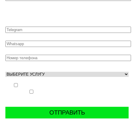
Оставьте свои контакты для быстрой связи
Выполнить заказ вне очереди (+ 25% к стоимости
заказа)
Аккаунт свободен только ночью (+ 40% к
стоимости заказа)