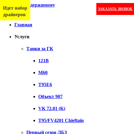
Перейти к содержимому
Идет набор
ЗАКАЗАТЬ ЗВОНОК
Меню
драйверов
Главная
Услуги
Танки за ГК
121B
M60
T95E6
Объект 907
VK 72.01 (K)
T95/FV4201 Chieftain
Первый сезон ЛБЗ