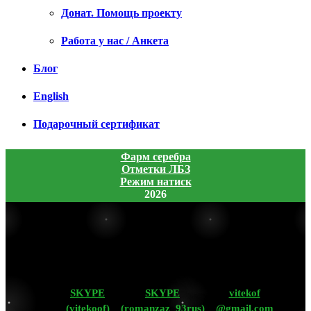
Донат. Помощь проекту
Работа у нас / Анкета
Блог
English
Подарочный сертификат
Фарм серебра
Отметки ЛБЗ
Режим натиск
2026
SKYPE
SKYPE
vitekof
(vitekoof)
(romanzaz_93rus)
@gmail.com