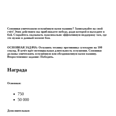
Союзники уничтожили оглушённую вами машину? Записывайте на свой
счёт! Этим действием вы приближаете победу, ради которой и выходите в
бой. Старайтесь оказывать максимально эффективную поддержку там, где
это нужно в данный момент боя.
ОСНОВНАЯ ЗАДАЧА:
Оглушить технику противника суммарно на 100
секунд. В зачёт идёт потенциальная длительность оглушения. Союзники
должны уничтожить оглушённую или обездвиженную вами машину.
Второстепенное задание:
Победить.
Награда
Основная:
750
50 000
Дополнительная: