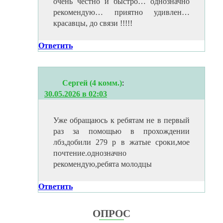
очень честно и быстро… однозначно
рекомендую… приятно удивлен…
красавцы, до связи !!!!!
Ответить
Сергей (4 комм.)
:
30.05.2026 в 02:03
Уже обращаюсь к ребятам не в первый
раз за помощью в прохождении
лбз,добили 279 р в жатые сроки,мое
почтение.однозначно
рекомендую,ребята молодцы
Ответить
ОПРОС