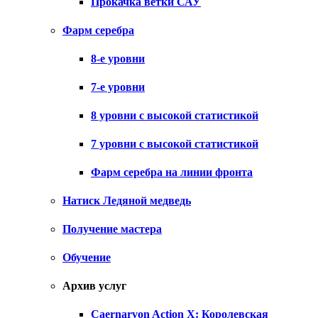
Прокачка ветки САУ
Фарм серебра
8-е уровни
7-е уровни
8 уровни с высокой статистикой
7 уровни с высокой статистикой
Фарм серебра на линии фронта
Натиск Ледяной медведь
Получение мастера
Обучение
Архив услуг
Caernarvon Action X: Королевская