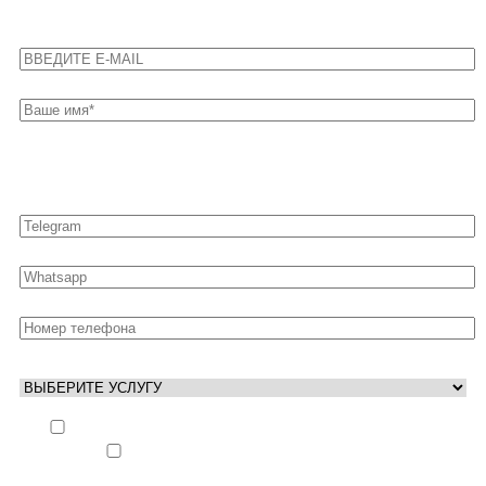
Оставьте свои контакты для быстрой связи
Выполнить заказ вне очереди (+ 25% к стоимости
заказа)
Аккаунт свободен только ночью (+ 40% к
стоимости заказа)