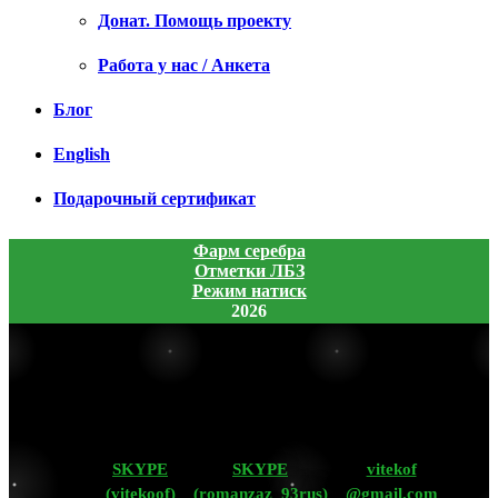
Донат. Помощь проекту
Работа у нас / Анкета
Блог
English
Подарочный сертификат
Фарм серебра
Отметки ЛБЗ
Режим натиск
2026
SKYPE
SKYPE
vitekof
(vitekoof)
(romanzaz_93rus)
@gmail.com