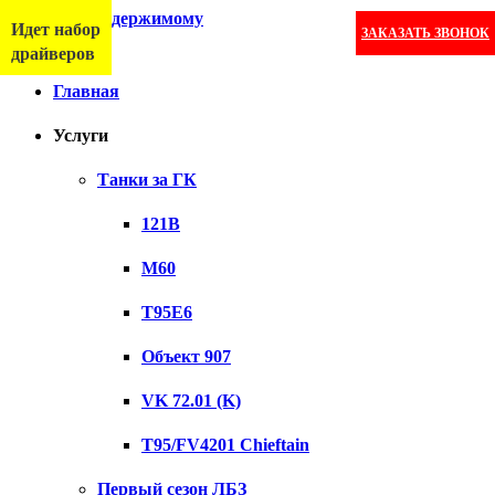
Перейти к содержимому
Идет набор
ЗАКАЗАТЬ ЗВОНОК
Меню
драйверов
Главная
Услуги
Танки за ГК
121B
M60
T95E6
Объект 907
VK 72.01 (K)
T95/FV4201 Chieftain
Первый сезон ЛБЗ