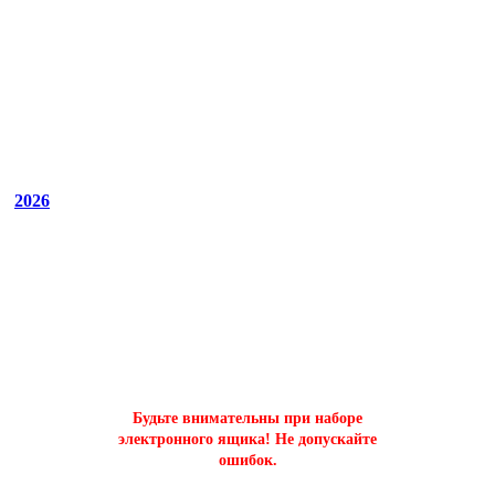
2026
ОФОРМИТЬ БЫСТРЫЙ ЗАКАЗ
на буст аккаунтов world of tanks
Будьте внимательны при наборе
электронного ящика! Не допускайте
ошибок.