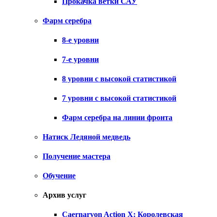
Прокачка ветки САУ
Фарм серебра
8-е уровни
7-е уровни
8 уровни с высокой статистикой
7 уровни с высокой статистикой
Фарм серебра на линии фронта
Натиск Ледяной медведь
Получение мастера
Обучение
Архив услуг
Caernarvon Action X: Королевская