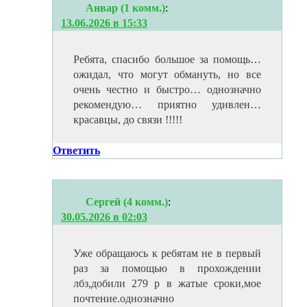
Анвар (1 комм.)
:
13.06.2026 в 15:33
Ребята, спасибо большое за помощь…
ожидал, что могут обмануть, но все
очень честно и быстро… однозначно
рекомендую… приятно удивлен…
красавцы, до связи !!!!!
Ответить
Сергей (4 комм.)
:
30.05.2026 в 02:03
Уже обращаюсь к ребятам не в первый
раз за помощью в прохождении
лбз,добили 279 р в жатые сроки,мое
почтение.однозначно