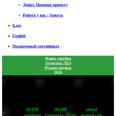
Донат. Помощь проекту
Работа у нас / Анкета
Блог
English
Подарочный сертификат
Фарм серебра
Отметки ЛБЗ
Режим натиск
2026
SKYPE
SKYPE
vitekof
(vitekoof)
(romanzaz_93rus)
@gmail.com