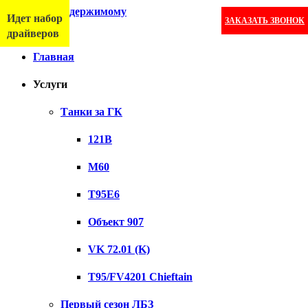
Перейти к содержимому
Идет набор
ЗАКАЗАТЬ ЗВОНОК
Меню
драйверов
Главная
Услуги
Танки за ГК
121B
M60
T95E6
Объект 907
VK 72.01 (K)
T95/FV4201 Chieftain
Первый сезон ЛБЗ