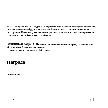
Вы — поддержка команды. С оглушёнными целями разбираться проще,
потому союзники будут вам только благодарны за ваши успешные
попадания. Помните, что не очень удачный выстрел может оглушить и
союзника: старайтесь этого избегать.
ОСНОВНАЯ ЗАДАЧА:
Помочь союзникам нанести урон, оглушив или
обездвижив 2 разные машины.
Второстепенное задание:
Победить.
Награда
Основная:
x 1