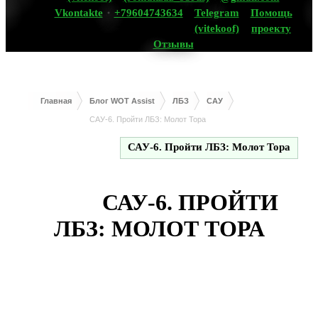
Vkontakte
+79604743634
Telegram
Помощь
(vitekoof)
проекту
Отзывы
Главная
Блог WOT Assist
ЛБЗ
САУ
САУ-6. Пройти ЛБЗ: Молот Тора
САУ-6. Пройти ЛБЗ: Молот Тора
САУ-6. ПРОЙТИ
ЛБЗ: МОЛОТ ТОРА