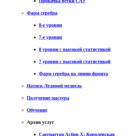
Прокачка ветки САУ
Фарм серебра
8-е уровни
7-е уровни
8 уровни с высокой статистикой
7 уровни с высокой статистикой
Фарм серебра на линии фронта
Натиск Ледяной медведь
Получение мастера
Обучение
Архив услуг
Caernarvon Action X: Королевская