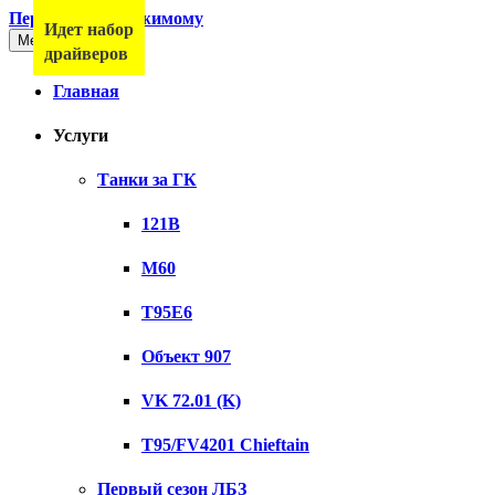
Перейти к содержимому
Идет набор
Меню
драйверов
Главная
Услуги
Танки за ГК
121B
M60
T95E6
Объект 907
VK 72.01 (K)
T95/FV4201 Chieftain
Первый сезон ЛБЗ