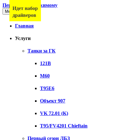
Перейти к содержимому
Идет набор
Меню
драйверов
Главная
Услуги
Танки за ГК
121B
M60
T95E6
Объект 907
VK 72.01 (K)
T95/FV4201 Chieftain
Первый сезон ЛБЗ