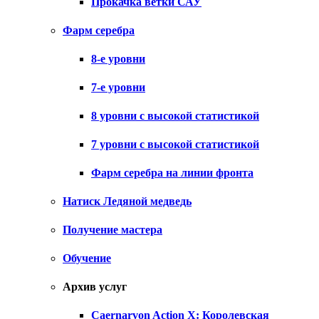
Прокачка ветки САУ
Фарм серебра
8-е уровни
7-е уровни
8 уровни с высокой статистикой
7 уровни с высокой статистикой
Фарм серебра на линии фронта
Натиск Ледяной медведь
Получение мастера
Обучение
Архив услуг
Caernarvon Action X: Королевская