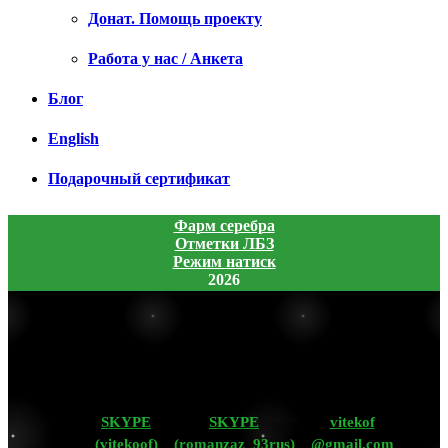
Донат. Помощь проекту
Работа у нас / Анкета
Блог
English
Подарочный сертификат
Фарм серебра
Отметки ЛБЗ
Режим натиск
2026
SKYPE
SKYPE
vitekof
(vitekoof)
(romanzaz_93rus)
@gmail.com