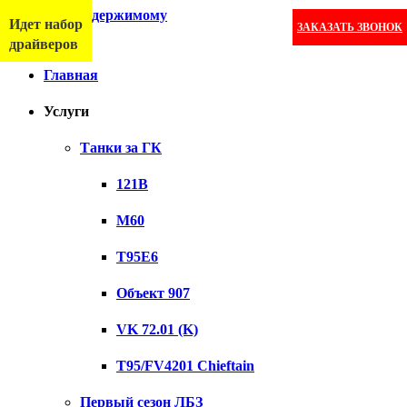
Перейти к содержимому
Идет набор
ЗАКАЗАТЬ ЗВОНОК
Меню
драйверов
Главная
Услуги
Танки за ГК
121B
M60
T95E6
Объект 907
VK 72.01 (K)
T95/FV4201 Chieftain
Первый сезон ЛБЗ