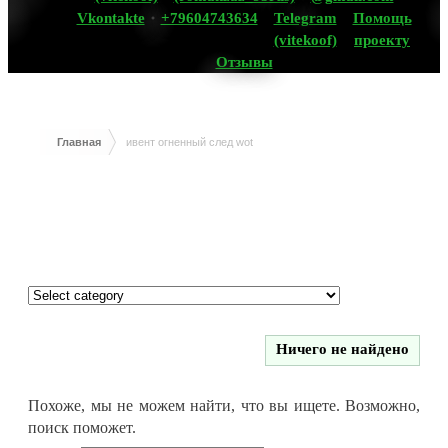
Vkontakte
+79604743634
Telegram
Помощь
(vitekoof)
проекту
Отзывы
Главная
ивент огненный след wot
Ничего не найдено
Похоже, мы не можем найти, что вы ищете. Возможно,
поиск поможет.