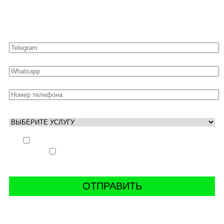
Оставьте свои контакты для быстрой связи
Выполнить заказ вне очереди (+ 25% к стоимости
заказа)
Аккаунт свободен только ночью (+ 40% к
стоимости заказа)