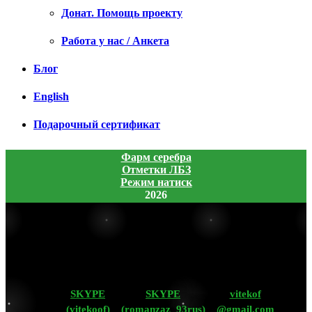
Донат. Помощь проекту
Работа у нас / Анкета
Блог
English
Подарочный сертификат
Фарм серебра
Отметки ЛБЗ
Режим натиск
2026
SKYPE
SKYPE
vitekof
(vitekoof)
(romanzaz_93rus)
@gmail.com