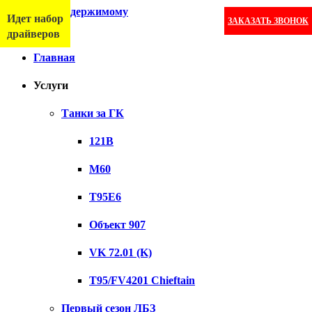
Перейти к содержимому
Идет набор
ЗАКАЗАТЬ ЗВОНОК
Меню
драйверов
Главная
Услуги
Танки за ГК
121B
M60
T95E6
Объект 907
VK 72.01 (K)
T95/FV4201 Chieftain
Первый сезон ЛБЗ