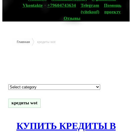
Vkontakte
+79604743634
Telegram
Помощь
(vitekoof)
проекту
Отзывы
Главная
кредиты wot
кредиты wot
КУПИТЬ КРЕДИТЫ В