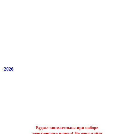
2026
ОФОРМИТЬ БЫСТРЫЙ ЗАКАЗ
на буст аккаунтов world of tanks
Будьте внимательны при наборе
электронного ящика! Не допускайте