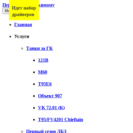
Перейти к содержимому
Идет набор
Меню
драйверов
Главная
Услуги
Танки за ГК
121B
M60
T95E6
Объект 907
VK 72.01 (K)
T95/FV4201 Chieftain
Первый сезон ЛБЗ