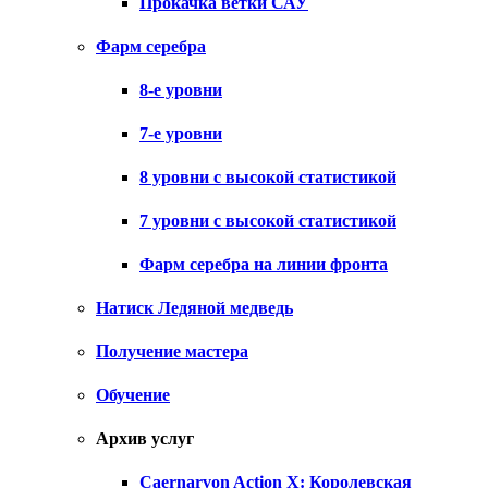
Прокачка ветки САУ
Фарм серебра
8-е уровни
7-е уровни
8 уровни с высокой статистикой
7 уровни с высокой статистикой
Фарм серебра на линии фронта
Натиск Ледяной медведь
Получение мастера
Обучение
Архив услуг
Caernarvon Action X: Королевская