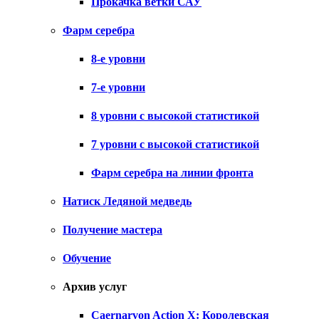
Прокачка ветки САУ
Фарм серебра
8-е уровни
7-е уровни
8 уровни с высокой статистикой
7 уровни с высокой статистикой
Фарм серебра на линии фронта
Натиск Ледяной медведь
Получение мастера
Обучение
Архив услуг
Caernarvon Action X: Королевская