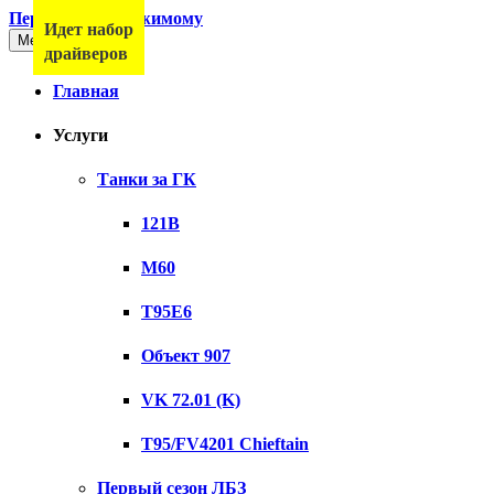
Перейти к содержимому
Идет набор
Меню
драйверов
Главная
Услуги
Танки за ГК
121B
M60
T95E6
Объект 907
VK 72.01 (K)
T95/FV4201 Chieftain
Первый сезон ЛБЗ