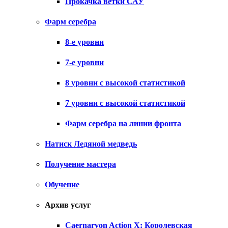
Прокачка ветки САУ
Фарм серебра
8-е уровни
7-е уровни
8 уровни с высокой статистикой
7 уровни с высокой статистикой
Фарм серебра на линии фронта
Натиск Ледяной медведь
Получение мастера
Обучение
Архив услуг
Caernarvon Action X: Королевская