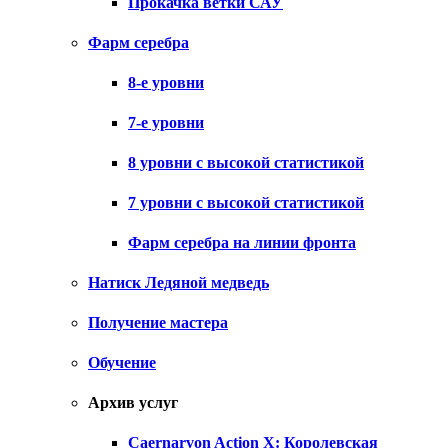
Прокачка ветки САУ
Фарм серебра
8-е уровни
7-е уровни
8 уровни с высокой статистикой
7 уровни с высокой статистикой
Фарм серебра на линии фронта
Натиск Ледяной медведь
Получение мастера
Обучение
Архив услуг
Caernarvon Action X: Королевская