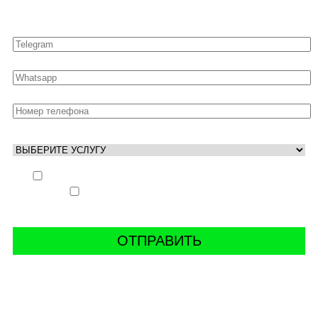
Оставьте свои контакты для быстрой связи
Выполнить заказ вне очереди (+ 25% к стоимости
заказа)
Аккаунт свободен только ночью (+ 40% к
стоимости заказа)
СВЯЖИТЬ С НАМИ В СОЦСЕТЯХ