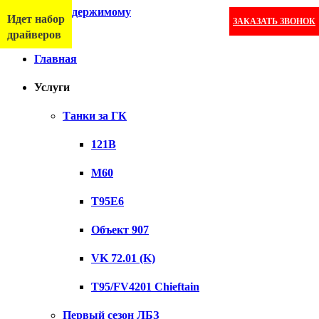
Перейти к содержимому
Идет набор
ЗАКАЗАТЬ ЗВОНОК
Меню
драйверов
Главная
Услуги
Танки за ГК
121B
M60
T95E6
Объект 907
VK 72.01 (K)
T95/FV4201 Chieftain
Первый сезон ЛБЗ