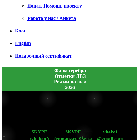
Донат. Помощь проекту
Работа у нас / Анкета
Блог
English
Подарочный сертификат
Фарм серебра
Отметки ЛБЗ
Режим натиск
2026
SKYPE
SKYPE
vitekof
(vitekoof)
(romanzaz_93rus)
@gmail.com