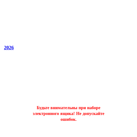
2026
ОФОРМИТЬ БЫСТРЫЙ ЗАКАЗ
на буст аккаунтов world of tanks
Будьте внимательны при наборе
электронного ящика! Не допускайте
ошибок.