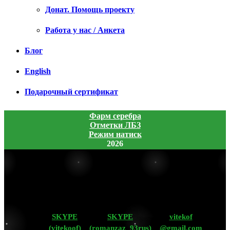
Донат. Помощь проекту
Работа у нас / Анкета
Блог
English
Подарочный сертификат
Фарм серебра
Отметки ЛБЗ
Режим натиск
2026
SKYPE
SKYPE
vitekof
(vitekoof)
(romanzaz_93rus)
@gmail.com