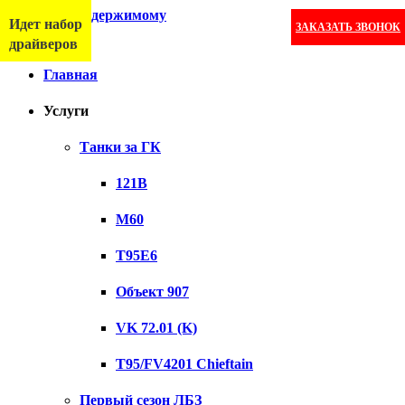
Перейти к содержимому
Идет набор
ЗАКАЗАТЬ ЗВОНОК
Меню
драйверов
Главная
Услуги
Танки за ГК
121B
M60
T95E6
Объект 907
VK 72.01 (K)
T95/FV4201 Chieftain
Первый сезон ЛБЗ