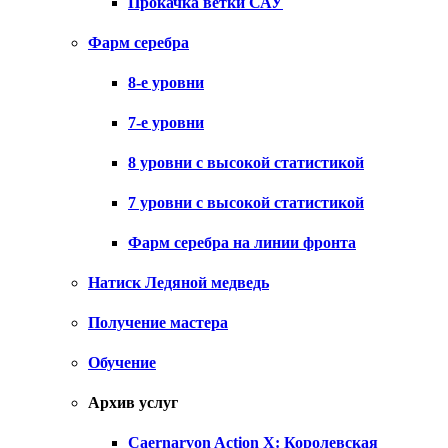
Прокачка ветки САУ
Фарм серебра
8-е уровни
7-е уровни
8 уровни с высокой статистикой
7 уровни с высокой статистикой
Фарм серебра на линии фронта
Натиск Ледяной медведь
Получение мастера
Обучение
Архив услуг
Caernarvon Action X: Королевская